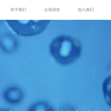
关于我们
公司动态
加入我们
首页
关于我们
公司动态
加入我们