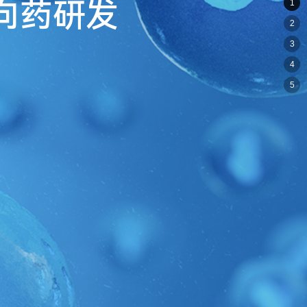
向药研发
向药研发
向药研发
向药研发
向药研发
1
2
3
向药研发
4
5