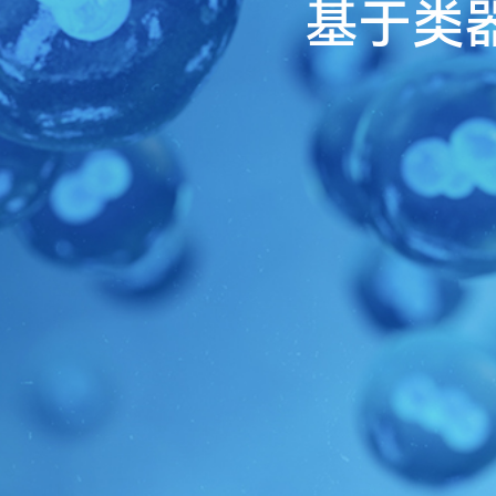
基于类
基于类
基于类
基于类
基于类
基于类